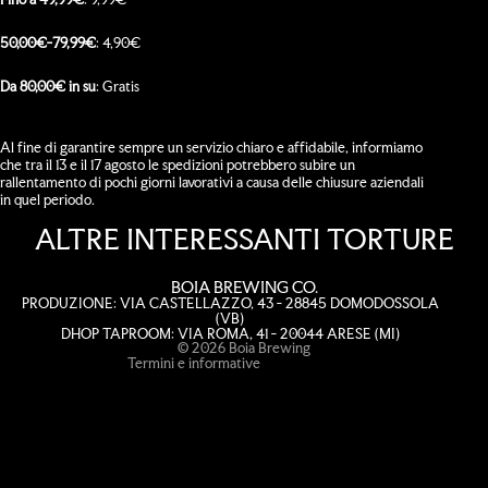
50,00€-79,99€
: 4,90€
Da 80,00€ in su
: Gratis
Al fine di garantire sempre un servizio chiaro e affidabile, informiamo
che tra il 13 e il 17 agosto le spedizioni potrebbero subire un
rallentamento di pochi giorni lavorativi a causa delle chiusure aziendali
in quel periodo.
Informativa sulla privacy
ALTRE INTERESSANTI TORTURE
Informativa sui rimborsi
Termini e condizioni del servizio
BOIA BREWING CO.
Informativa sulle spedizioni
PRODUZIONE: VIA CASTELLAZZO, 43 - 28845 DOMODOSSOLA
(VB)
Recapiti
DHOP TAPROOM: VIA ROMA, 41 - 20044 ARESE (MI)
© 2026
Boia Brewing
Termini e informative