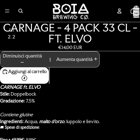
Total
articol
nel
carrell
0
CARNAGE - 4 PACK 33 CL -
1
FT. ELVO
2
€14,00 EUR
Apri
Apri
immagine
immagine
Diminuisci quantità
Aumenta quantità
a
a
schermo
schermo
Aggiungi al carrello
intero
intero
CARNAGE ft. ELVO
Stile:
Doppelbock
Gradazione:
7,5%
Contiene glutine
Ingredienti:
Acqua,
malto d'orzo
, luppolo e lievito.
🚚​
Spese di spedizione
:
Fino a 49,99€
: 9,99€