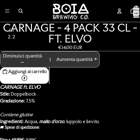
Total
articol
nel
carrell
0
CARNAGE - 4 PACK 33 CL -
1
FT. ELVO
2
€14,00 EUR
Apri
Apri
immagine
immagine
Diminuisci quantità
Aumenta quantità
a
a
schermo
schermo
Aggiungi al carrello
intero
intero
CARNAGE ft. ELVO
Stile:
Doppelbock
Gradazione:
7,5%
Contiene glutine
Ingredienti:
Acqua,
malto d'orzo
, luppolo e lievito.
🚚​
Spese di spedizione
:
Fino a 49,99€
: 9,99€