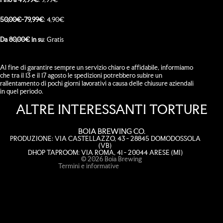
50,00€-79,99€
: 4,90€
Da 80,00€ in su
: Gratis
Al fine di garantire sempre un servizio chiaro e affidabile, informiamo
che tra il 13 e il 17 agosto le spedizioni potrebbero subire un
rallentamento di pochi giorni lavorativi a causa delle chiusure aziendali
in quel periodo.
Informativa sulla privacy
ALTRE INTERESSANTI TORTURE
Informativa sui rimborsi
Termini e condizioni del servizio
BOIA BREWING CO.
Informativa sulle spedizioni
PRODUZIONE: VIA CASTELLAZZO, 43 - 28845 DOMODOSSOLA
(VB)
Recapiti
DHOP TAPROOM: VIA ROMA, 41 - 20044 ARESE (MI)
© 2026
Boia Brewing
Termini e informative