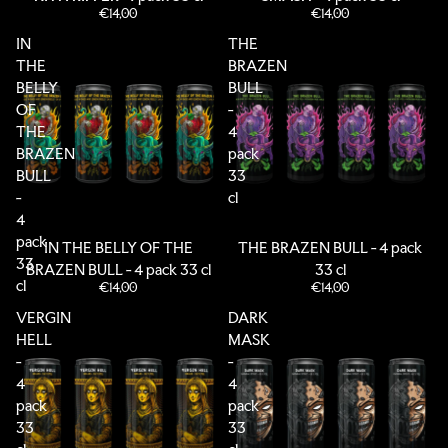
€14,00
€14,00
IN
THE
THE
BRAZEN
BELLY
BULL
OF
-
THE
4
BRAZEN
pack
BULL
33
-
cl
4
pack
IN THE BELLY OF THE
THE BRAZEN BULL - 4 pack
33
BRAZEN BULL - 4 pack 33 cl
33 cl
cl
€14,00
€14,00
VERGIN
DARK
HELL
MASK
-
-
4
4
pack
pack
33
33