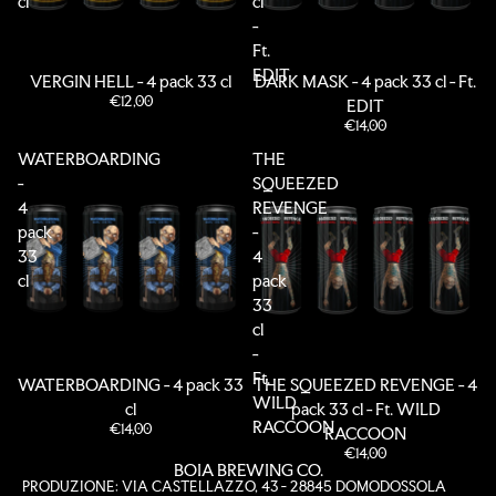
cl
cl
-
Ft.
EDIT
VERGIN HELL - 4 pack 33 cl
DARK MASK - 4 pack 33 cl - Ft.
€12,00
EDIT
€14,00
WATERBOARDING
THE
-
SQUEEZED
4
REVENGE
pack
-
33
4
cl
pack
33
cl
-
Ft.
WATERBOARDING - 4 pack 33
THE SQUEEZED REVENGE - 4
Informativa sulla privacy
WILD
cl
pack 33 cl - Ft. WILD
Informativa sui rimborsi
RACCOON
€14,00
RACCOON
Termini e condizioni del servizio
€14,00
BOIA BREWING CO.
Informativa sulle spedizioni
PRODUZIONE: VIA CASTELLAZZO, 43 - 28845 DOMODOSSOLA